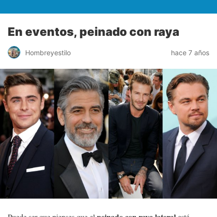
En eventos, peinado con raya
Hombreyestilo
hace 7 años
peinado con raya lateral
Puede ser que pienses que el
esté