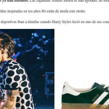
o ya han hablado.
Las zapatillas Adidas Simba se han agotado, de mo
tillas inspiradas en los años 80 están de moda este otoño.
e deportivas iban a triunfar cuando Harry Styles lució en uno de sus con