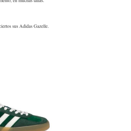
mento, en muchas tallas.
ciertos sus Adidas Gazelle.