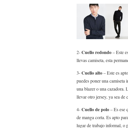
Cuello redondo
2-
– Este es
llevas camiseta, esta perman
Cuello alto
3-
– Este es apto
puedes poner una camiseta i
una blazer o una cazadora. 
llevar otro jersey, ya sea de
Cuello de polo
4-
– Es ese q
de manga corta. Es apto para
lugar de trabajo informal, o p