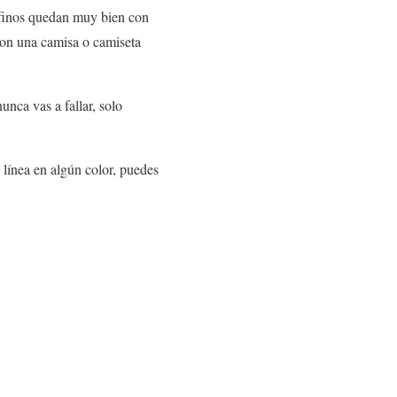
is finos quedan muy bien con
 con una camisa o camiseta
unca vas a fallar, solo
a línea en algún color, puedes