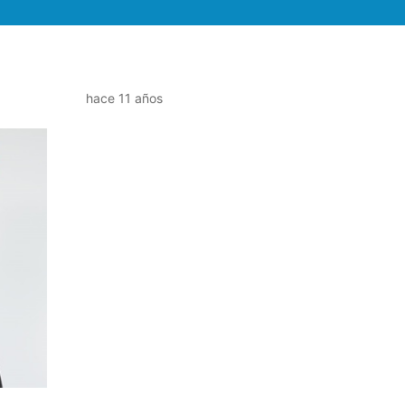
hace 11 años