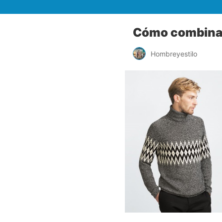
Cómo combinar
Hombreyestilo