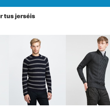
 tus jerséis