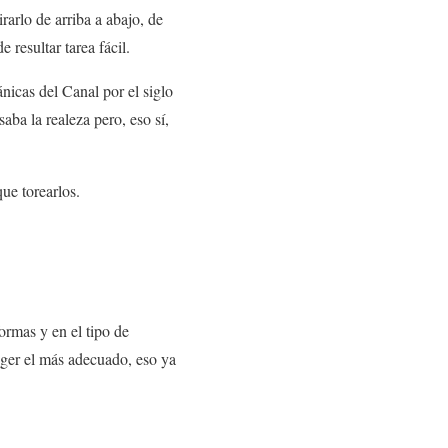
rarlo de arriba a abajo, de
 resultar tarea fácil.
nicas del Canal por el siglo
aba la realeza pero, eso sí,
ue torearlos.
ormas y en el tipo de
ger el más adecuado, eso ya