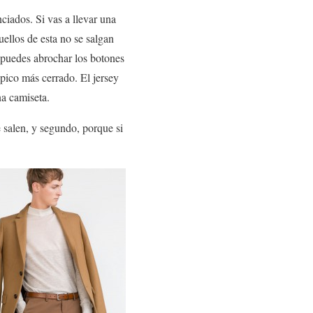
iados. Si vas a llevar una
uellos de esta no se salgan
 puedes abrochar los botones
 pico más cerrado. El jersey
na camiseta.
e salen, y segundo, porque si