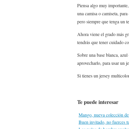
Piensa algo muy importante, 
una camisa o camiseta, para 
pero siempre que tenga un te
Ahora viene el grado más gran
tendrás que tener cuidado co
Sobre una base blanca, azul o
aprovecharlo, para usar un j
Si tienes un jersey multicolo
Te puede interesar
Mango, nueva colección de
Buen invitado, no fuerces 