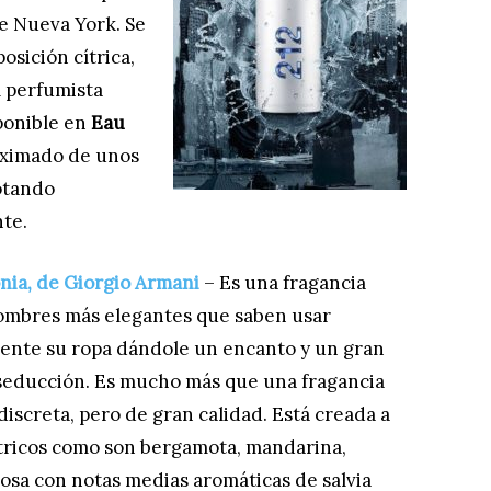
 de Nueva York. Se
osición cítrica,
l perfumista
sponible en
Eau
oximado de unos
gotando
te.
nia, de Giorgio Armani
– Es una fragancia
hombres más elegantes que saben usar
ente su ropa dándole un encanto y un gran
seducción. Es mucho más que una fragancia
 discreta, pero de gran calidad. Está creada a
ítricos como son bergamota, mandarina,
osa con notas medias aromáticas de salvia