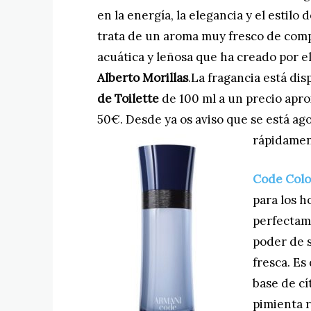
en la energía, la elegancia y el estilo
trata de un aroma muy fresco
de comp
acuática y leñosa que ha creado por e
Alberto Morillas
.La fragancia está di
de Toilette
de 100 ml a un precio apr
50€. Desde ya os aviso que se está a
rápidamen
Code Colo
para los 
perfectam
poder de 
fresca. Es
base de c
pimienta r