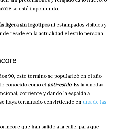
cir sin pretensiones y relajado es lo nuevo, o
mcore
se está imponiendo.
s ligera sin logotipos
ni estampados visibles y
de reside en la actualidad el estilo personal
mcore
ños 90, este término se popularizó en el año
 lo conocido como el
anti-estilo
. Es la «moda»
ncional, corriente y dando la espalda a
 se haya terminado convirtiendo en
una de las
rmcore que han salido a la calle, para que