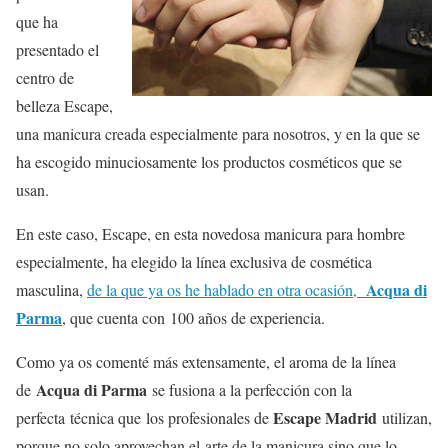
que ha
presentado el
centro de
belleza Escape,
una manicura creada especialmente para nosotros, y en la que se
ha escogido minuciosamente los productos cosméticos que se
usan.
En este caso, Escape, en esta novedosa manicura para hombre
especialmente, ha elegido la línea exclusiva de cosmética
Acqua di
masculina,
de la que ya os he hablado en otra ocasión,
Parma
, que cuenta con 100 años de experiencia.
Como ya os comenté más extensamente, el aroma de la línea
Acqua di Parma
de
se fusiona a la perfección con la
Escape Madrid
perfecta técnica que los profesionales de
utilizan,
porque no solo aprovechan el arte de la manicura sino que lo