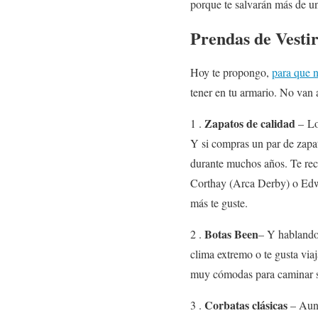
porque te salvarán más de u
Prendas de Vesti
Hoy te propongo,
para que n
tener en tu armario. No van
Zapatos de calidad
1 .
– Lo
Y si compras un par de zapat
durante muchos años. Te re
Corthay (Arca Derby) o Edw
más te guste.
Botas Been
2 .
– Y hablando 
clima extremo o te gusta viaj
muy cómodas para caminar s
Corbatas clásicas
3 .
– Aunq