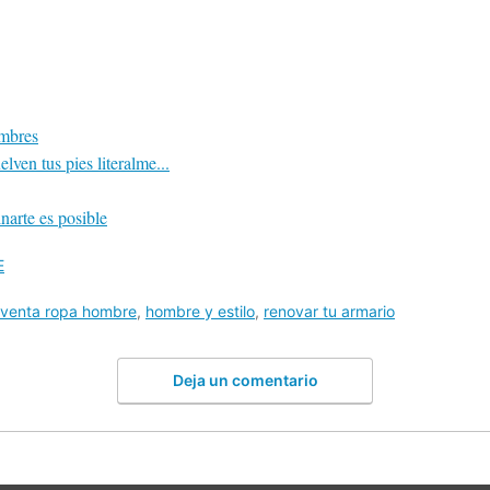
mbres
ven tus pies literalme...
narte es posible
E
venta ropa hombre
,
hombre y estilo
,
renovar tu armario
Deja un comentario