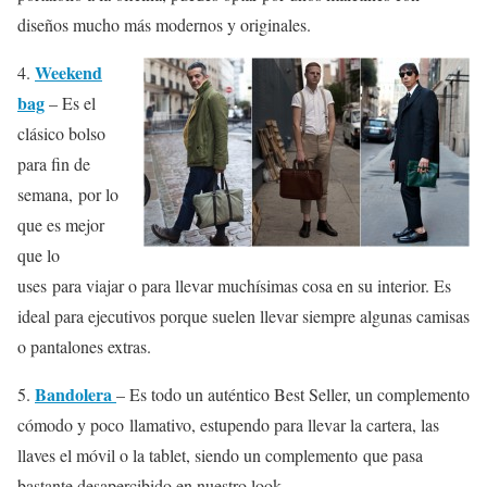
diseños mucho más modernos y originales.
Weekend
4.
bag
– Es el
clásico bolso
para fin de
semana, por lo
que es mejor
que lo
uses para viajar o para llevar muchísimas cosa en su interior. Es
ideal para ejecutivos porque suelen llevar siempre algunas camisas
o pantalones extras.
Bandolera
5.
– Es todo un auténtico Best Seller, un complemento
cómodo y poco llamativo, estupendo para llevar la cartera, las
llaves el móvil o la tablet, siendo un complemento que pasa
bastante desapercibido en nuestro look.