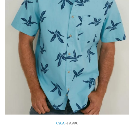
C&A
-19.99€