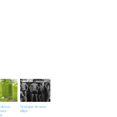
 detox,
Ventajas de usar
para
slips
ar