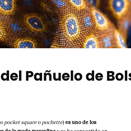
del Pañuelo de Bols
do
pocket square
o
pochette
)
es uno de los