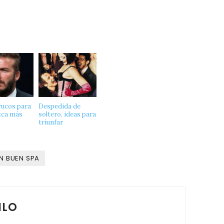
rucos para
Despedida de
zca más
soltero, ideas para
triunfar
UN BUEN SPA
ILO