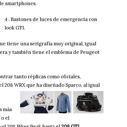
 de smartphones.
4 . Bastones de luces de emergencia con
look GTI.
ue tiene una serigrafía muy original, igual
ntera y también tiene el emblema de Peugeot
trar tanto réplicas como oficiales,
el 208 WRX que ha diseñado Sparco, al igual
os más
o el
 el 208 Pikes Peak hasta el
208 GTI