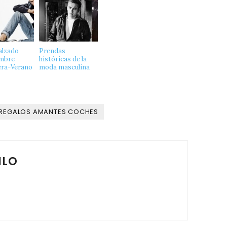
alzado
Prendas
ombre
históricas de la
ra-Verano
moda masculina
REGALOS AMANTES COCHES
ILO