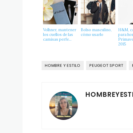
Volhner, mantener
Bolso masculino,
H&M, c
los cuellos de las
cómo usarlo
para h
camisas perfe...
Primave
2015
HOMBRE Y ESTILO
PEUGEOT SPORT
HOMBREYEST