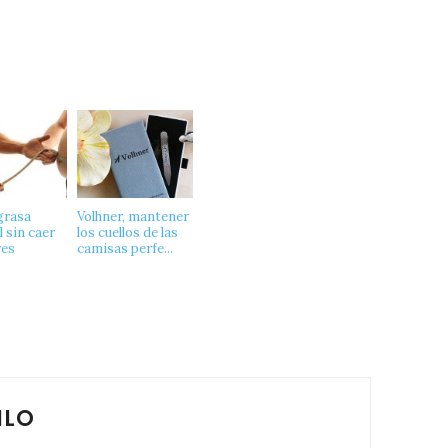
grasa
Volhner, mantener
 sin caer
los cuellos de las
res
camisas perfe...
ILO