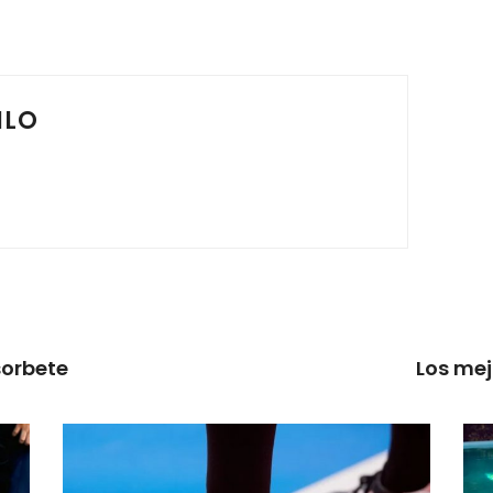
ILO
sorbete
Los mej