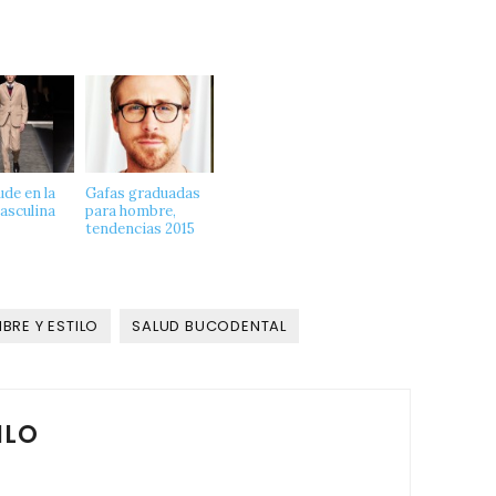
de en la
Gafas graduadas
sculina
para hombre,
tendencias 2015
BRE Y ESTILO
SALUD BUCODENTAL
ILO