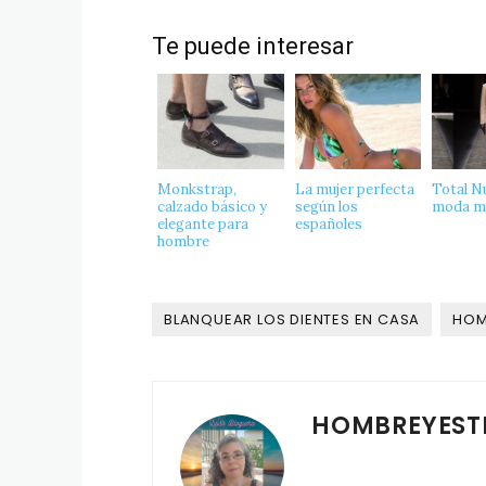
Te puede interesar
Monkstrap,
La mujer perfecta
Total Nu
calzado básico y
según los
moda ma
elegante para
españoles
hombre
BLANQUEAR LOS DIENTES EN CASA
HOM
HOMBREYEST