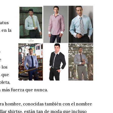
tatus
 en la
0
e
 los
s que
leta,
n más fuerza que nunca.
para hombre, conocidas también con el nombre
llar shirts», están tan de moda que incluso