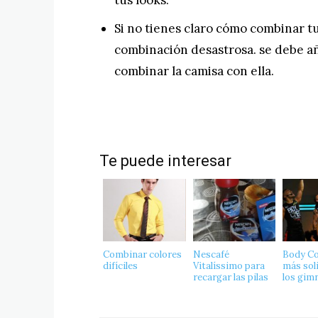
tus looks.
Si no tienes claro cómo combinar tu
combinación desastrosa. se debe añ
combinar la camisa con ella.
Te puede interesar
Combinar colores
Nescafé
Body Co
difíciles
Vitalíssimo para
más sol
recargar las pilas
los gim