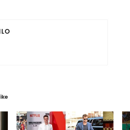
ILO
ike