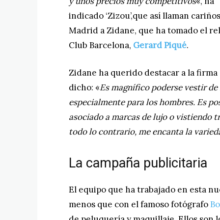
y unos precios muy competitivos
«, ha
indicado ‘Zizou’,que así llaman cari
Madrid a Zidane, que ha tomado el rel
Club Barcelona,
Gerard Piqué
.
Zidane ha querido destacar a la firm
dicho: «
Es magnífico poderse vestir de 
especialmente para los hombres. Es po
asociado a marcas de lujo o vistiendo tr
todo lo contrario, me encanta la varie
La campaña publicitaria
El equipo que ha trabajado en esta nu
menos que con el famoso fotógrafo
Bo
de peluquería y maquillaje. Ellos son 