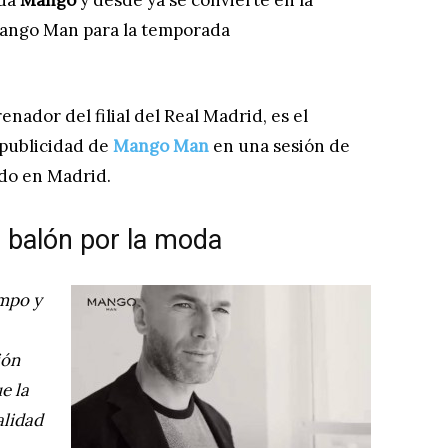
oda
Mango
y desde ya se convierte en la
Mango Man para la temporada
enador del filial del Real Madrid, es el
 publicidad de
Mango Man
en una sesión de
ado en Madrid.
l balón por la moda
mpo y
ión
e la
alidad